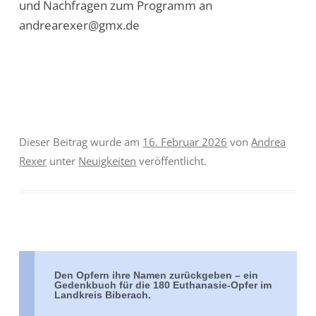
und Nachfragen zum Programm an
andrearexer@gmx.de
Dieser Beitrag wurde am
16. Februar 2026
von
Andrea
Rexer
unter
Neuigkeiten
veröffentlicht.
Den Opfern ihre Namen zurückgeben – ein
Gedenkbuch für die 180 Euthanasie-Opfer im
Landkreis Biberach.