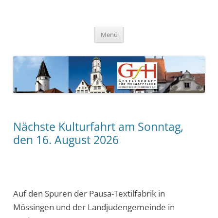
Zum
Inhalt
springen
Gesellschaft für Heimatpflege in
Menü
Stadt und Kreis Biberach e. V.
Nächste Kulturfahrt am Sonntag,
den 16. August 2026
Auf den Spuren der Pausa-Textilfabrik in
Mössingen und der Landjudengemeinde in