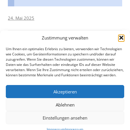
24. Mai 2025
Zustimmung verwalten
Um Ihnen ein optimales Erlebnis zu bieten, verwenden wir Technologien
wie Cookies, um Geräteinformationen zu speichern und/oder darauf
Beitragsnavigation
←
In Engen Ausstellung zur
Einladung in das Museum
zuzugreifen. Wenn Sie diesen Technologien zustimmen, können wir
Daten wie das Surfverhalten oder eindeutige IDs auf dieser Website
„Neuen Sachlichkeit“ und
Biberach
→
verarbeiten. Wenn Sie Ihre Zustimmung nicht erteilen oder zurückziehen,
können bestimmte Merkmale und Funktionen beeinträchtigt werden.
der Skulpturenpark von
Peter Lenk
Akzeptieren
Ablehnen
Einstellungen ansehen
Impressum
Stolz präsentiert von WordPress
Impressum
Impressum