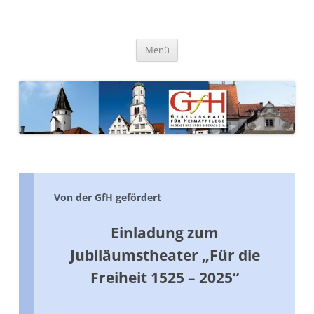
Zum
Inhalt
springen
Gesellschaft für Heimatpflege
in Stadt und Kreis Biberach e.
Menü
V.
Von der GfH gefördert
Einladung zum
Jubiläumstheater „Für die
Freiheit 1525 – 2025“