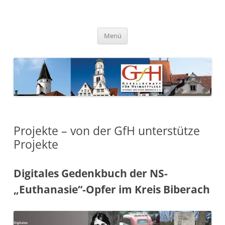
Zum
Inhalt
springen
Gesellschaft für Heimatpflege
in Stadt und Kreis Biberach e.
Menü
V.
Projekte – von der GfH unterstütze
Projekte
Digitales Gedenkbuch der NS-
„Euthanasie“-Opfer im Kreis Biberach