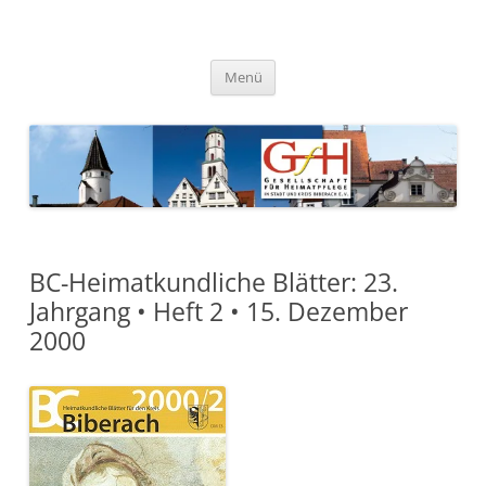
Zum
Inhalt
springen
Gesellschaft für Heimatpflege
in Stadt und Kreis Biberach e.
Menü
V.
BC-Heimatkundliche Blätter: 23.
Jahrgang • Heft 2 • 15. Dezember
2000