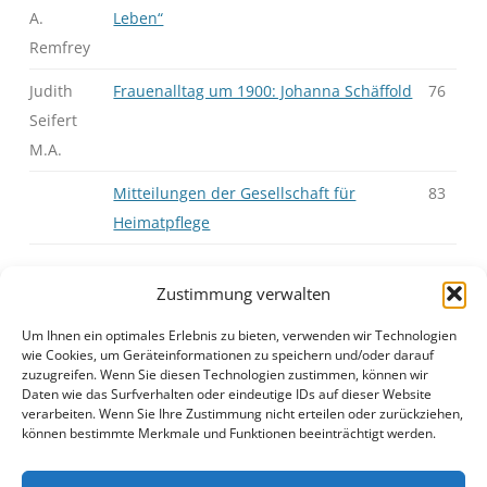
A.
Leben“
Remfrey
Judith
Frauenalltag um 1900: Johanna Schäffold
76
Seifert
M.A.
Mitteilungen der Gesellschaft für
83
Heimatpflege
Zustimmung verwalten
Um Ihnen ein optimales Erlebnis zu bieten, verwenden wir Technologien
J29H2S01.pdf
Anzeigen
|
Download
wie Cookies, um Geräteinformationen zu speichern und/oder darauf
zuzugreifen. Wenn Sie diesen Technologien zustimmen, können wir
Daten wie das Surfverhalten oder eindeutige IDs auf dieser Website
verarbeiten. Wenn Sie Ihre Zustimmung nicht erteilen oder zurückziehen,
können bestimmte Merkmale und Funktionen beeinträchtigt werden.