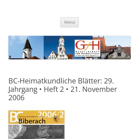
Zum
Inhalt
springen
Gesellschaft für Heimatpflege
in Stadt und Kreis Biberach e.
Menü
V.
BC-Heimatkundliche Blätter: 29.
Jahrgang • Heft 2 • 21. November
2006