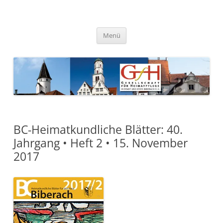
Zum
Inhalt
springen
Gesellschaft für Heimatpflege
in Stadt und Kreis Biberach e.
Menü
V.
BC-Heimatkundliche Blätter: 40.
Jahrgang • Heft 2 • 15. November
2017