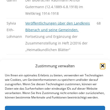
Garlin
Der Biberacher Kaufmann Arthur
Gutermann (12.4.1889-6.8.1918) im
Weltkrieg 1914-1918
Sylvia
Veröffentlichungen über den Landkreis
68
Eith-
Biberach und seine Gemeinden.
Lohmann
Fortsetzung und Ergänzung der
Zusammenstellung in Heft 2/2016 der
„Heimatkundlichen Blätter“
Zustimmung verwalten
Um Ihnen ein optimales Erlebnis zu bieten, verwenden wir Technologien
J40H2S01.pdf
Anzeigen
|
Download
wie Cookies, um Geräteinformationen zu speichern und/oder darauf
zuzugreifen. Wenn Sie diesen Technologien zustimmen, können wir
Daten wie das Surfverhalten oder eindeutige IDs auf dieser Website
verarbeiten. Wenn Sie Ihre Zustimmung nicht erteilen oder zurückziehen,
können bestimmte Merkmale und Funktionen beeinträchtigt werden.