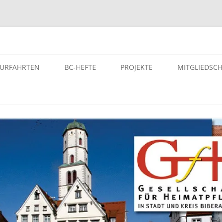
atpflege in Stadt und Kreis Bi
TURFAHRTEN
BC-HEFTE
PROJEKTE
MITGLIEDSC
ST- UND KULTURFAHRTEN
BC-HEFTE DER GFH
PROJEKTE – VON DER GFH
UNTERSTÜTZE PROJEKTE
SELEITERINNEN BZW.
ARCHIV
SELEITER
EINFÜHRUNG – DIGITALES
AUTORINNEN DER GFH
GEDENKBUCH DER
LTURFAHRTEN
BUCHUNGEN
NS-“EUTHANASIE”-OPFER
MANUSKRIPTE UND HONORARE
OPFERLISTE – DER NS-
HEFT KAUFEN
„EUTHANASIE“-OPFER KREIS
BIBERACH