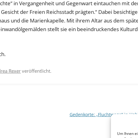
hichte“ in Vergangenheit und Gegenwart eintauchen mit 
sicht der Freien Reichsstadt prägten.“ Dabei besichtige
aus und die Marienkapelle. Mit ihrem Altar aus dem spät
inwandölgemälden stellt sie ein beeindruckendes Kultur
ch.
rea Rexer
veröffentlicht.
Gedenkorte: „Fluchtwege“ in Ho
Um Ihnen ei