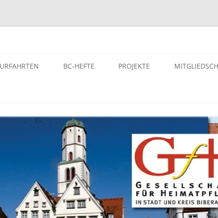
atpflege in Stadt und Kreis Bi
TURFAHRTEN
BC-HEFTE
PROJEKTE
MITGLIEDSC
ST- UND KULTURFAHRTEN
BC-HEFTE DER GFH
PROJEKTE – VON DER GFH
UNTERSTÜTZE PROJEKTE
SELEITERINNEN BZW.
ARCHIV
SELEITER
EINFÜHRUNG – DIGITALES
AUTORINNEN DER GFH
GEDENKBUCH DER
LTURFAHRTEN
BUCHUNGEN
NS-“EUTHANASIE”-OPFER
MANUSKRIPTE UND HONORARE
OPFERLISTE – DER NS-
HEFT KAUFEN
„EUTHANASIE“-OPFER KREIS
BIBERACH