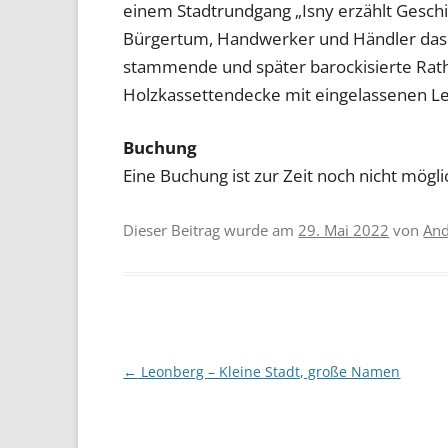
einem Stadtrundgang „Isny erzählt Gesc
Bürgertum, Handwerker und Händler das Ge
stammende und später barockisierte Rath
Holzkassettendecke mit eingelassenen Le
Buchung
Eine Buchung ist zur Zeit noch nicht mögli
Dieser Beitrag wurde am
29. Mai 2022
von
And
Beitragsnavigation
←
Leonberg – Kleine Stadt, große Namen