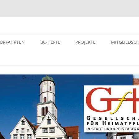
atpflege in Stadt und Kreis Bi
TURFAHRTEN
BC-HEFTE
PROJEKTE
MITGLIEDSC
ST- UND KULTURFAHRTEN
BC-HEFTE DER GFH
PROJEKTE – VON DER GFH
UNTERSTÜTZE PROJEKTE
SELEITERINNEN BZW.
ARCHIV
SELEITER
EINFÜHRUNG – DIGITALES
AUTORINNEN DER GFH
GEDENKBUCH DER
LTURFAHRTEN
BUCHUNGEN
NS-“EUTHANASIE”-OPFER
MANUSKRIPTE UND HONORARE
OPFERLISTE – DER NS-
HEFT KAUFEN
„EUTHANASIE“-OPFER KREIS
BIBERACH