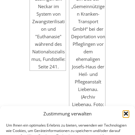
Neckar im
„Gemeinnützige
System von
n Kranken-
Zwangsterilisati
Transport
on und
GmbH“ bei der
"Euthanasie"
Deportation von
während des
Pfleglingen vor
Nationalsozialis
dem
mus, Fundstelle:
ehemaligen
Seite 241.
Josefs-Haus der
Heil- und
Pflegeanstalt
Liebenau.
(Archiv
Liebenau. Foto:
Pfarrer Alois
Zustimmung verwalten
Dangelmaier, 2.
Um Ihnen ein optimales Erlebnis zu bieten, verwenden wir Technologien
Oktober 1940.)
wie Cookies, um Geräteinformationen zu speichern und/oder darauf