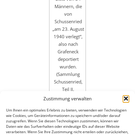
Männern, die
von
Schussenried
„am 23. August
1940 verlegt“,
also nach
Grafeneck
deportiert
wurden.
(Sammlung
Schussenried,
Teil II.
Aufstellung Nr.
Zustimmung verwalten
1247, A).
Um Ihnen ein optimales Erlebnis zu bieten, verwenden wir Technologien
Männer, Bl. 5)).
wie Cookies, um Geräteinformationen zu speichern und/oder darauf
zuzugreifen. Wenn Sie diesen Technologien zustimmen, können wir
Daten wie das Surfverhalten oder eindeutige IDs auf dieser Website
verarbeiten. Wenn Sie Ihre Zustimmung nicht erteilen oder zurückziehen,