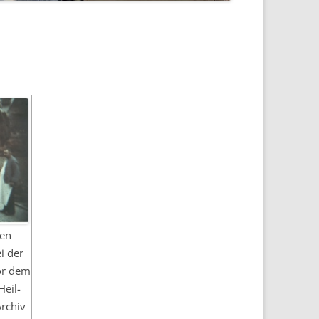
gen
i der
or dem
Heil-
Archiv