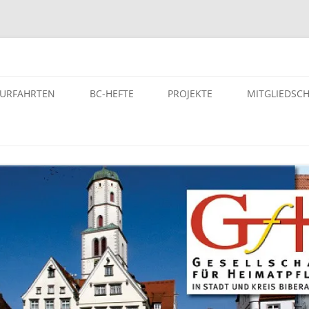
atpflege in Stadt und Kreis Bi
TURFAHRTEN
BC-HEFTE
PROJEKTE
MITGLIEDSC
ST- UND KULTURFAHRTEN
BC-HEFTE DER GFH
PROJEKTE – VON DER GFH
UNTERSTÜTZE PROJEKTE
SELEITERINNEN BZW.
ARCHIV
SELEITER
EINFÜHRUNG – DIGITALES
AUTORINNEN DER GFH
GEDENKBUCH DER
LTURFAHRTEN
BUCHUNGEN
NS-“EUTHANASIE”-OPFER
MANUSKRIPTE UND HONORARE
OPFERLISTE – DER NS-
HEFT KAUFEN
„EUTHANASIE“-OPFER KREIS
BIBERACH