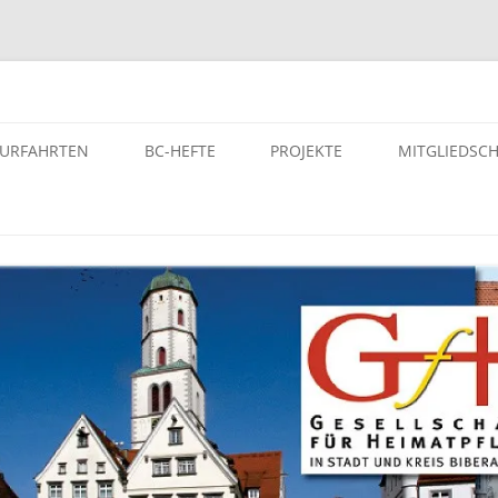
atpflege in Stadt und Kreis Bi
TURFAHRTEN
BC-HEFTE
PROJEKTE
MITGLIEDSC
ST- UND KULTURFAHRTEN
BC-HEFTE DER GFH
PROJEKTE – VON DER GFH
UNTERSTÜTZE PROJEKTE
SELEITERINNEN BZW.
ARCHIV
SELEITER
EINFÜHRUNG – DIGITALES
AUTORINNEN DER GFH
GEDENKBUCH DER
LTURFAHRTEN
BUCHUNGEN
NS-“EUTHANASIE”-OPFER
MANUSKRIPTE UND HONORARE
OPFERLISTE – DER NS-
HEFT KAUFEN
„EUTHANASIE“-OPFER KREIS
BIBERACH