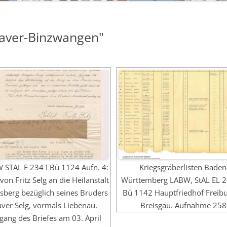
Xaver-Binzwangen"
 STAL F 234 I Bü 1124 Aufn. 4:
Kriegsgräberlisten Baden
 von Fritz Selg an die Heilanstalt
Württemberg LABW, StAL EL 2
sberg bezüglich seines Bruders
Bü 1142 Hauptfriedhof Freib
aver Selg, vormals Liebenau.
Breisgau. Aufnahme 258
gang des Briefes am 03. April