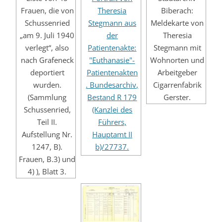
Frauen, die von
Theresia
Biberach:
Schussenried
Stegmann aus
Meldekarte von
„am 9. Juli 1940
der
Theresia
verlegt“, also
Patientenakte:
Stegmann mit
nach Grafeneck
"Euthanasie"-
Wohnorten und
deportiert
Patientenakten
Arbeitgeber
wurden.
. Bundesarchiv,
Cigarrenfabrik
(Sammlung
Bestand R 179
Gerster.
Schussenried,
(Kanzlei des
Teil II.
Führers,
Aufstellung Nr.
Hauptamt II
1247, B).
b)/27737.
Frauen, B.3) und
4) ), Blatt 3.