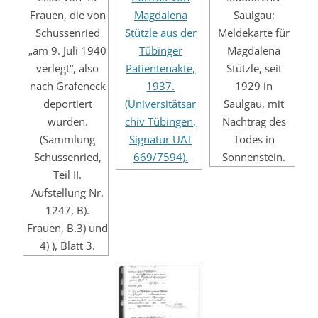
Frauen, die von
Magdalena
Saulgau:
Schussenried
Stützle aus der
Meldekarte für
„am 9. Juli 1940
Tübinger
Magdalena
verlegt“, also
Patientenakte,
Stützle, seit
nach Grafeneck
1937.
1929 in
deportiert
(Universitätsar
Saulgau, mit
wurden.
chiv Tübingen,
Nachtrag des
(Sammlung
Signatur UAT
Todes in
Schussenried,
669/7594).
Sonnenstein.
Teil II.
Aufstellung Nr.
1247, B).
Frauen, B.3) und
4) ), Blatt 3.