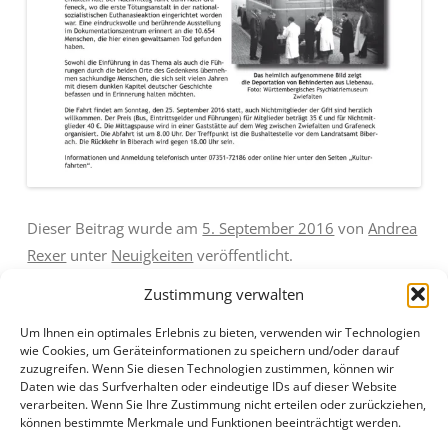
Dieser Beitrag wurde am
5. September 2016
von
Andrea
Rexer
unter
Neuigkeiten
veröffentlicht.
Zustimmung verwalten
Um Ihnen ein optimales Erlebnis zu bieten, verwenden wir Technologien
wie Cookies, um Geräteinformationen zu speichern und/oder darauf
zuzugreifen. Wenn Sie diesen Technologien zustimmen, können wir
Daten wie das Surfverhalten oder eindeutige IDs auf dieser Website
Beitragsnavigation
←
Noch freie Plätze für die
Programm des Knecht-
verarbeiten. Wenn Sie Ihre Zustimmung nicht erteilen oder zurückziehen,
können bestimmte Merkmale und Funktionen beeinträchtigt werden.
nächsten Kulturfahrten
Symposiums am 12.