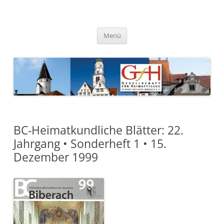
Zum
Inhalt
springen
Gesellschaft für Heimatpflege
in Stadt und Kreis Biberach e.
Menü
V.
BC-Heimatkundliche Blätter: 22.
Jahrgang • Sonderheft 1 • 15.
Dezember 1999