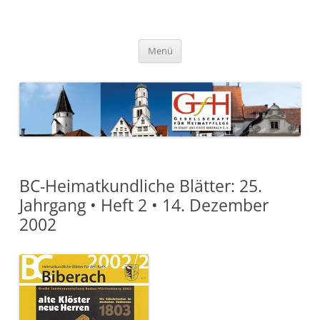
Zum
Inhalt
springen
Gesellschaft für Heimatpflege
in Stadt und Kreis Biberach e.
Menü
V.
BC-Heimatkundliche Blätter: 25.
Jahrgang • Heft 2 • 14. Dezember
2002