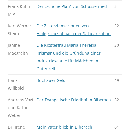
Frank Kuhn
Der „schöne Plan“ von Schussenried
5
M.A.
Karl Werner
Die Zisterzienserinnen von
22
Steim
Heiligkreuztal nach der Säkularisation
Janine
Die Klosterfrau Maria Theresia
30
Maegraith
Krismar und die Gründung einer
Industrieschule für Mädchen in
Gutenzell
Hans
Buchauer Geld
49
Willbold
Andreas Vogt
Der Evangelische Friedhof in Biberach
52
und Katrin
Weber
Dr. Irene
Mein Vater blieb in Biberach
61