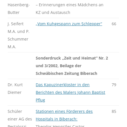
Hasenberg-
– Erinnerungen eines Mädchens an
Butter
KZ und Austausch
J. Seifert
„Vom Kuhgespann zum Schlepper“
66
M.A. und P.
Schummer
M.A.
Sonderdruck „Zeit und Heimat“ Nr. 2
und 3/2002, Beilage der
Schwäbischen Zeitung Biberach
Dr. Kurt
Das Kapuzinerkloster in den
79
Diemer
Berichten des Malers Johann Baptist
Pflug
Schüler
Stationen eines Förderers des
85
einer AG des
Hospitals in Biberach:
Pestalozzi-
Theodor Hengstler Castor