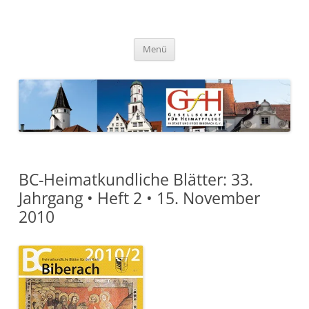
Zum
Inhalt
springen
Gesellschaft für Heimatpflege
in Stadt und Kreis Biberach e.
Menü
V.
BC-Heimatkundliche Blätter: 33.
Jahrgang • Heft 2 • 15. November
2010