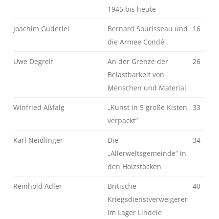
1945 bis heute
Joachim Guderlei
Bernard Sourisseau und
16
die Armee Condé
Uwe Degreif
An der Grenze der
26
Belastbarkeit von
Menschen und Material
Winfried Aßfalg
„Kunst in 5 große Kisten
33
verpackt“
Karl Neidlinger
Die
34
„Allerweltsgemeinde“ in
den Holzstöcken
Reinhold Adler
Britische
40
Kriegsdienstverweigerer
im Lager Lindele