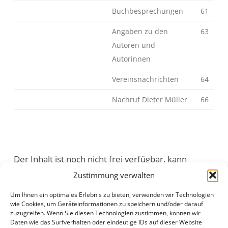
Buchbesprechungen
61
Angaben zu den
63
Autoren und
Autorinnen
Vereinsnachrichten
64
Nachruf Dieter Müller
66
Der Inhalt ist noch nicht frei verfügbar, kann
jedoch
hier
bestellt werden.
Zustimmung verwalten
Um Ihnen ein optimales Erlebnis zu bieten, verwenden wir Technologien
J46H1S01.pdf
Anzeigen
|
Download
wie Cookies, um Geräteinformationen zu speichern und/oder darauf
zuzugreifen. Wenn Sie diesen Technologien zustimmen, können wir
Daten wie das Surfverhalten oder eindeutige IDs auf dieser Website