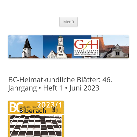
Zum
Inhalt
springen
Gesellschaft für Heimatpflege
in Stadt und Kreis Biberach e.
Menü
V.
BC-Heimatkundliche Blätter: 46.
Jahrgang • Heft 1 • Juni 2023