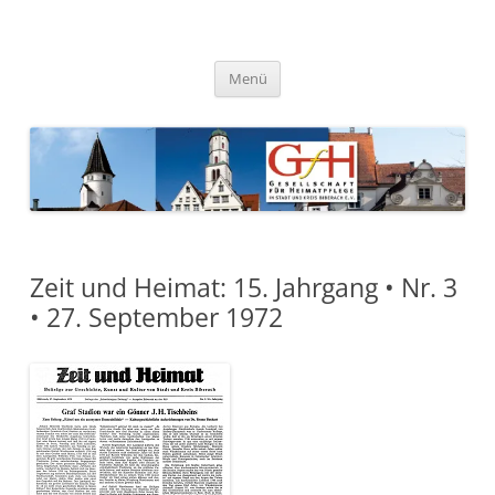
Zum
Inhalt
springen
Gesellschaft für Heimatpflege
in Stadt und Kreis Biberach e.
Menü
V.
Zeit und Heimat: 15. Jahrgang • Nr. 3
• 27. September 1972