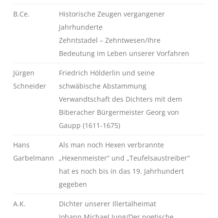
B.Ce.
Historische Zeugen vergangener
Jahrhunderte
Zehntstadel – Zehntwesen/Ihre
Bedeutung im Leben unserer Vorfahren
Jürgen
Friedrich Hölderlin und seine
Schneider
schwäbische Abstammung
Verwandtschaft des Dichters mit dem
Biberacher Bürgermeister Georg von
Gaupp (1611-1675)
Hans
Als man noch Hexen verbrannte
Garbelmann
„Hexenmeister“ und „Teufelsaustreiber“
hat es noch bis in das 19. Jahrhundert
gegeben
A.K.
Dichter unserer Illertalheimat
Johann Michael Jung/Der poetische