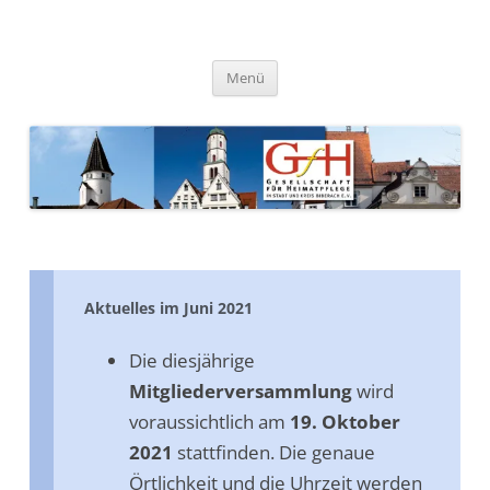
Zum
Inhalt
springen
Gesellschaft für Heimatpflege
in Stadt und Kreis Biberach e.
Menü
V.
Aktuelles im Juni 2021
Die diesjährige
Mitgliederversammlung
wird
voraussichtlich am
19. Oktober
2021
stattfinden. Die genaue
Örtlichkeit und die Uhrzeit werden