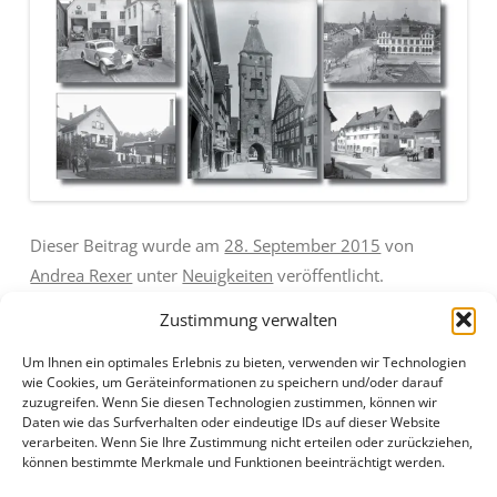
Dieser Beitrag wurde am
28. September 2015
von
Andrea Rexer
unter
Neuigkeiten
veröffentlicht.
Zustimmung verwalten
Um Ihnen ein optimales Erlebnis zu bieten, verwenden wir Technologien
wie Cookies, um Geräteinformationen zu speichern und/oder darauf
zuzugreifen. Wenn Sie diesen Technologien zustimmen, können wir
Daten wie das Surfverhalten oder eindeutige IDs auf dieser Website
Beitragsnavigation
←
Programm der
Aktivitäten der Gesellschaft
verarbeiten. Wenn Sie Ihre Zustimmung nicht erteilen oder zurückziehen,
Abschlussfahrt am Sonntag,
→
können bestimmte Merkmale und Funktionen beeinträchtigt werden.
den 18. Okotber 2015