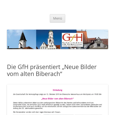
Zum
Inhalt
springen
Gesellschaft für Heimatpflege
in Stadt und Kreis Biberach e.
Menü
V.
Die GfH präsentiert „Neue Bilder
vom alten Biberach“