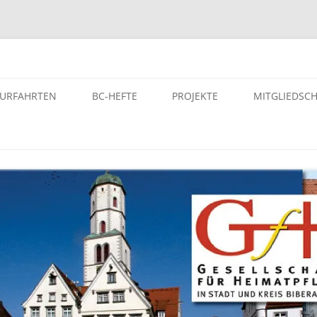
atpflege in Stadt und Kreis Bi
TURFAHRTEN
BC-HEFTE
PROJEKTE
MITGLIEDSC
ST- UND KULTURFAHRTEN
BC-HEFTE DER GFH
PROJEKTE – VON DER GFH
UNTERSTÜTZE PROJEKTE
SELEITERINNEN BZW.
ARCHIV
SELEITER
EINFÜHRUNG – DIGITALES
AUTORINNEN DER GFH
GEDENKBUCH DER
LTURFAHRTEN
BUCHUNGEN
NS-“EUTHANASIE”-OPFER
MANUSKRIPTE UND HONORARE
OPFERLISTE – DER NS-
HEFT KAUFEN
„EUTHANASIE“-OPFER KREIS
BIBERACH