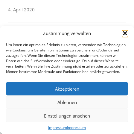
4. April 2020
Zustimmung verwalten
Um Ihnen ein optimales Erlebnis zu bieten, verwenden wir Technologien
wie Cookies, um Geräteinformationen zu speichern und/oder darauf
Beitragsnavigation
←
Kein öffentlicher
Kulturfahrt nach Leonberg
zuzugreifen. Wenn Sie diesen Technologien zustimmen, können wir
Vorverkauf der Kulturfahrten
→
Daten wie das Surfverhalten oder eindeutige IDs auf dieser Website
verarbeiten. Wenn Sie Ihre Zustimmung nicht erteilen oder zurückziehen,
können bestimmte Merkmale und Funktionen beeinträchtigt werden.
Akzeptieren
Impressum
Stolz präsentiert von WordPress
Ablehnen
Einstellungen ansehen
Impressum
Impressum