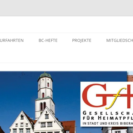
atpflege in Stadt und Kreis Bi
TURFAHRTEN
BC-HEFTE
PROJEKTE
MITGLIEDSC
ST- UND KULTURFAHRTEN
BC-HEFTE DER GFH
PROJEKTE – VON DER GFH
UNTERSTÜTZE PROJEKTE
SELEITERINNEN BZW.
ARCHIV
SELEITER
EINFÜHRUNG – DIGITALES
AUTORINNEN DER GFH
GEDENKBUCH DER
LTURFAHRTEN
BUCHUNGEN
NS-“EUTHANASIE”-OPFER
MANUSKRIPTE UND HONORARE
OPFERLISTE – DER NS-
HEFT KAUFEN
„EUTHANASIE“-OPFER KREIS
BIBERACH