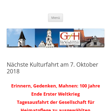
Zum
Inhalt
springen
Gesellschaft für Heimatpflege
in Stadt und Kreis Biberach e.
Menü
V.
Nächste Kulturfahrt am 7. Oktober
2018
Erinnern, Gedenken, Mahnen: 100 Jahre
Ende Erster Weltkrieg
Tagesausfahrt der Gesellschaft für
Heimatpflege zu ausgewählten