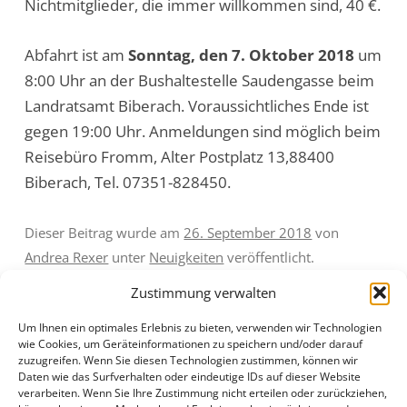
Nichtmitglieder, die immer willkommen sind, 40 €.
Abfahrt ist am
Sonntag, den 7. Oktober 2018
um
8:00 Uhr an der Bushaltestelle Saudengasse beim
Landratsamt Biberach. Voraussichtliches Ende ist
gegen 19:00 Uhr. Anmeldungen sind möglich beim
Reisebüro Fromm, Alter Postplatz 13,88400
Biberach, Tel. 07351-828450.
Dieser Beitrag wurde am
26. September 2018
von
Andrea Rexer
unter
Neuigkeiten
veröffentlicht.
Zustimmung verwalten
Um Ihnen ein optimales Erlebnis zu bieten, verwenden wir Technologien
wie Cookies, um Geräteinformationen zu speichern und/oder darauf
zuzugreifen. Wenn Sie diesen Technologien zustimmen, können wir
Daten wie das Surfverhalten oder eindeutige IDs auf dieser Website
Beitragsnavigation
←
Nächste Kulturfahrt am
Buchvorstellung zum 1.
verarbeiten. Wenn Sie Ihre Zustimmung nicht erteilen oder zurückziehen,