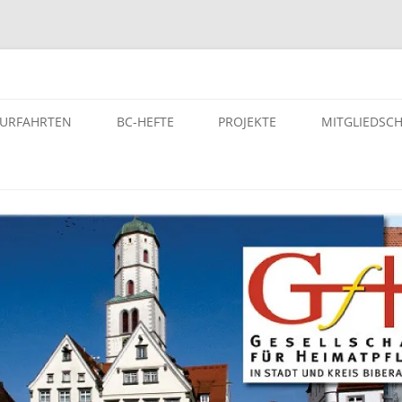
atpflege in Stadt und Kreis Bi
TURFAHRTEN
BC-HEFTE
PROJEKTE
MITGLIEDSC
ST- UND KULTURFAHRTEN
BC-HEFTE DER GFH
PROJEKTE – VON DER GFH
UNTERSTÜTZE PROJEKTE
SELEITERINNEN BZW.
ARCHIV
SELEITER
EINFÜHRUNG – DIGITALES
AUTORINNEN DER GFH
GEDENKBUCH DER
LTURFAHRTEN
BUCHUNGEN
NS-“EUTHANASIE”-OPFER
MANUSKRIPTE UND HONORARE
OPFERLISTE – DER NS-
HEFT KAUFEN
„EUTHANASIE“-OPFER KREIS
BIBERACH