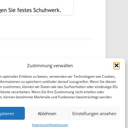
Zustimmung verwalten
amm der Kulturfahrt nach Schwäbisch Gmünd
→
n optimales Erlebnis zu bieten, verwenden wir Technologien wie Cookies,
formationen zu speichern und/oder darauf zuzugreifen. Wenn Sie diesen
n zustimmen, können wir Daten wie das Surfverhalten oder eindeutige IDs
Website verarbeiten. Wenn Sie Ihre Zustimmung nicht erteilen oder
n, können bestimmte Merkmale und Funktionen beeinträchtigt werden.
ptieren
Ablehnen
Einstellungen ansehen
Impressum
Impressum