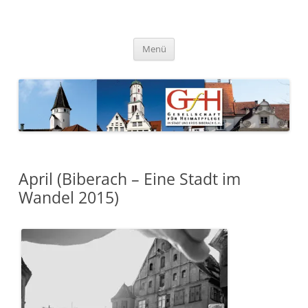
Zum
Inhalt
springen
Gesellschaft für Heimatpflege
in Stadt und Kreis Biberach e.
Menü
V.
April (Biberach – Eine Stadt im
Wandel 2015)