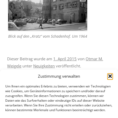
Blick auf den „Kratz“ vom Schadenhof. Um 1964
Dieser Beitrag wurde am
1. April 2015
von
Otmar M.
Weigele
unter
Neuigkeiten
veröffentlicht.
Zustimmung verwalten
Um Ihnen ein optimales Erlebnis zu bieten, verwenden wir Technologien
wie Cookies, um Geräteinformationen zu speichern und/oder darauf
zuzugreifen. Wenn Sie diesen Technologien zustimmen, können wir
Daten wie das Surfverhalten oder eindeutige IDs auf dieser Website
Beitragsnavigation
←
Jahreshauptversammlung
Biberach am 12. April 1945 –
verarbeiten. Wenn Sie Ihre Zustimmung nicht erteilen oder zurückziehen,
können bestimmte Merkmale und Funktionen beeinträchtigt werden.
der Gesellschaft für
Erinnerungen an den
Heimatpflege
Luftangriff
→