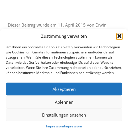
Dieser Beitrag wurde am
11. April 2015
von
Erwin
Oswald
unter
Neuigkeiten
veröffentlicht.
Zustimmung verwalten
Um Ihnen ein optimales Erlebnis zu bieten, verwenden wir Technologien
wie Cookies, um Geräteinformationen zu speichern und/oder darauf
zuzugreifen. Wenn Sie diesen Technologien zustimmen, können wir
Daten wie das Surfverhalten oder eindeutige IDs auf dieser Website
verarbeiten. Wenn Sie Ihre Zustimmung nicht erteilen oder zurückziehen,
Beitragsnavigation
←
April (Biberach – Eine
Mai (Biberach – Eine Stadt
können bestimmte Merkmale und Funktionen beeinträchtigt werden.
Stadt im Wandel 2015)
im Wandel 2015)
→
Akzeptieren
Ablehnen
Einstellungen ansehen
Impressum
Stolz präsentiert von WordPress
Impressum
Impressum