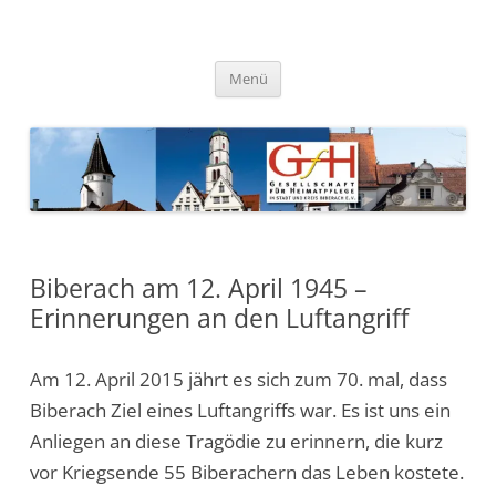
Zum
Inhalt
springen
Gesellschaft für Heimatpflege
in Stadt und Kreis Biberach e.
Menü
V.
Biberach am 12. April 1945 –
Erinnerungen an den Luftangriff
Am 12. April 2015 jährt es sich zum 70. mal, dass
Biberach Ziel eines Luftangriffs war. Es ist uns ein
Anliegen an diese Tragödie zu erinnern, die kurz
vor Kriegsende 55 Biberachern das Leben kostete.